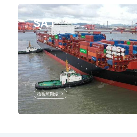
SA1
檢視班期錶