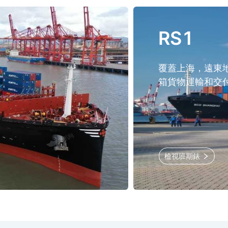
RS1
覆蓋上海，遠東
箱貨物運輸和交
檢視班期錶